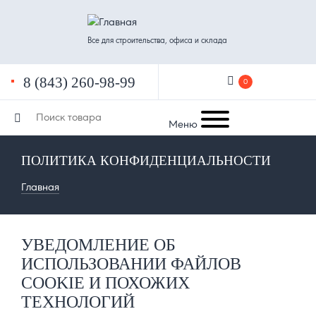
Перейти
к
Все для строительства, офиса и склада
основному
содержанию
8 (843) 260-98-99
0

Меню
8 (965) 596-36-46
8 (927) 401-90-61
ПОЛИТИКА КОНФИДЕНЦИАЛЬНОСТИ
8 (906) 328-83-28
СТРОКА
Главная
НАВИГАЦИИ
УВЕДОМЛЕНИЕ ОБ
ИСПОЛЬЗОВАНИИ ФАЙЛОВ
COOKIE И ПОХОЖИХ
ТЕХНОЛОГИЙ