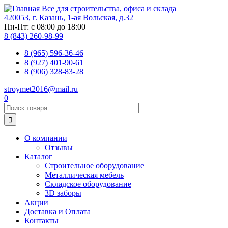
Перейти
Все для строительства, офиса и склада
к
420053, г. Казань, 1-ая Вольская, д.32
основному
Пн-Пт: с 08:00 до 18:00
содержанию
8 (843) 260-98-99
8 (965) 596-36-46
8 (927) 401-90-61
8 (906) 328-83-28
stroymet2016@mail.ru
0

О компании
Отзывы
Основная
Каталог
навигация
Строительное оборудование
Металлическая мебель
Складское оборудование
3D заборы
Акции
Доставка и Оплата
Контакты