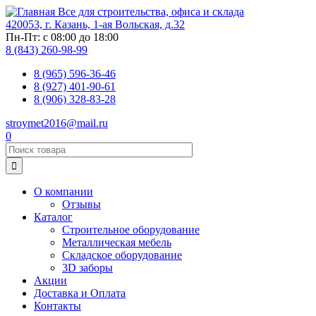
Перейти
Все для строительства, офиса и склада
к
420053, г. Казань, 1-ая Вольская, д.32
основному
Пн-Пт: с 08:00 до 18:00
содержанию
8 (843) 260-98-99
8 (965) 596-36-46
8 (927) 401-90-61
8 (906) 328-83-28
stroymet2016@mail.ru
0

О компании
Отзывы
Основная
Каталог
навигация
Строительное оборудование
Металлическая мебель
Складское оборудование
3D заборы
Акции
Доставка и Оплата
Контакты